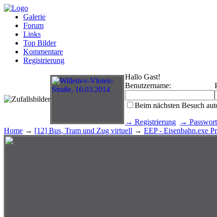
Galerie
Forum
Links
Top Bilder
Kommentare
Registrierung
Hallo Gast!
Benutzername:
Beim nächsten Besuch aut
→ Registrierung
→ Passwort
Home
→
[12] Bus, Tram und Zug virtuell
→
EEP - Eisenbahn.exe Pr