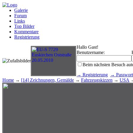
Galerie
Forum
Links
Top Bilder
Kommentare
Registrierung
Hallo Gast!
Benutzername:
Beim nächsten Besuch aut
→ Registrierung
→ Passwort
Home
→
[14] Zeichnungen, Gemälde
→
Fahrzeugskizzen
→
USA