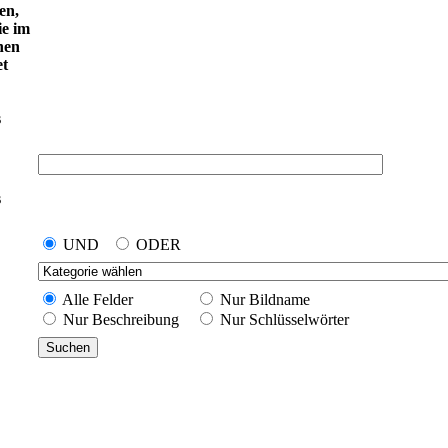
en,
ie im
nen
et
s
s
UND
ODER
Alle Felder
Nur Bildname
Nur Beschreibung
Nur Schlüsselwörter